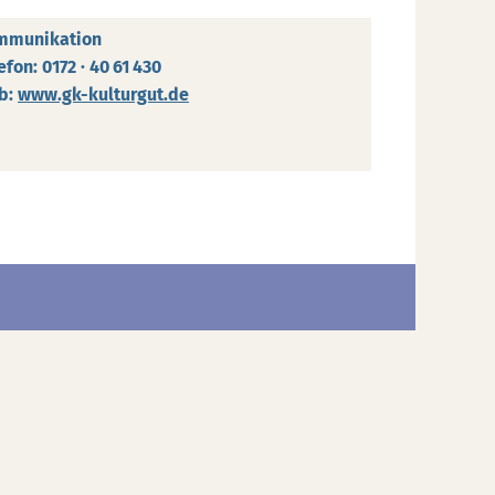
mmunikation
efon: 0172 · 40 61 430
b:
www.gk-kulturgut.de